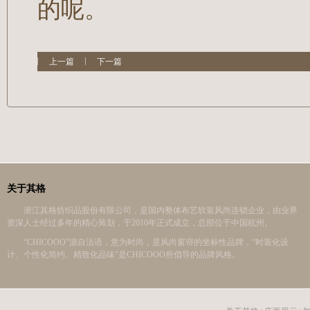
的呢。
上一篇
下一篇
关于其格
浙江其格纺织品股份有限公司，是国内整体布艺软装风尚连锁企业，由业界
资深人士经过多年的精心筹划，于2010年正式成立，总部位于中国杭州。
“CHICOOO”源自法语，意为时尚，是风尚窗帘的坐标性品牌，“时装化设
计、个性化简约、精致化品味”是CHICOOO所倡导的品牌风格。